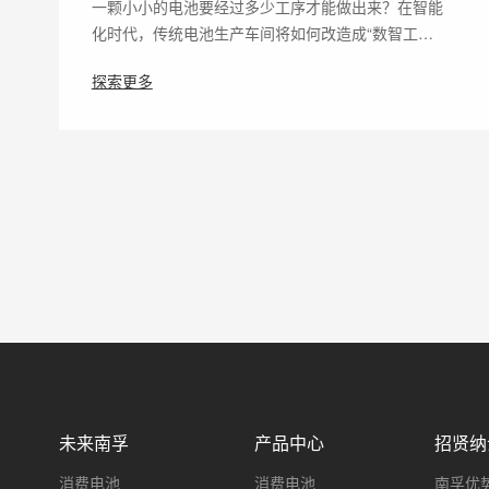
一颗小小的电池要经过多少工序才能做出来？在智能
化时代，传统电池生产车间将如何改造成“数智工…
探索更多
未来南孚
产品中心
招贤纳
​消费电池
消费电池
南孚优