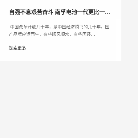
自强不息艰苦奋斗 南孚电池一代更比一代
强
中国改革开放几十年，是中国经济腾飞的几十年。国
产品牌应运而生，有些顺风顺水，有些历经…
探索更多