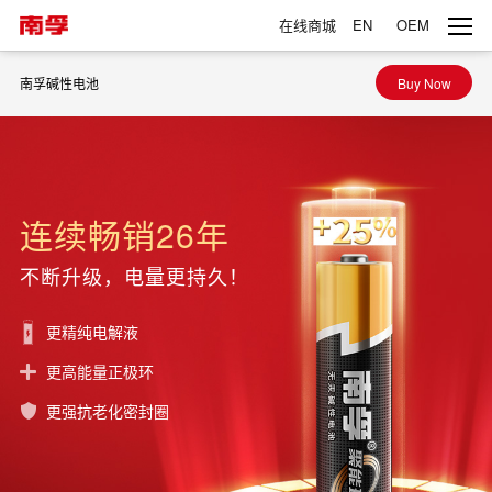
在线商城
EN
OEM
南孚碱性电池
Buy Now
连续畅销26年
不断升级，电量更持久！
更精纯电解液
更高能量正极环
更强抗老化密封圈